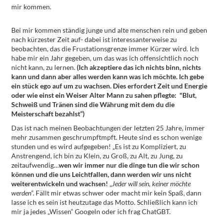
mir kommen.
Bei mir kommen ständig junge und alte menschen rein und geben
nach kürzester Zeit auf- dabei ist interessanterweise zu
beobachten, das die Frustationsgrenze immer Kürzer wird. Ich
habe mir ein Jahr gegeben, um das was ich offensichtlich noch
nicht kann, zu lernen.
(Ich akzeptiere das ich nichts binn, nichts
kann und dann aber alles werden kann was ich möchte. Ich gebe
ein stück ego auf um zu wachsen. Dies erfordert Zeit und Energie
oder wie einst ein Weiser Alter Mann zu sahen pflegte: "Blut,
Schweiß und Tränen sind die Währung mit dem du die
Meisterschaft bezahlst“)
Das ist nach meinen Beobachtungen der letzten 25 Jahre, immer
mehr zusammen geschrumpftmpft. Heute sind es schon wenige
stunden und es wird aufgegeben! „Es ist zu Kompliziert, zu
Anstrengend, ich bin zu Klein, zu Groß, zu Alt, zu Jung, zu
zeitaufwendig…
wen wir immer nur die dinge tun die wir schon
können und die uns Leichtfallen, dann werden wir uns nicht
weiterentwickeln und wachsen!
„
Jeder will sein, keiner möchte
werden
“. Fällt mir etwas schwer oder macht mir kein Spaß, dann
lasse ich es sein ist heutzutage das Motto. Schließlich kann ich
mir ja jedes „Wissen“ Googeln oder ich frag ChatGBT.