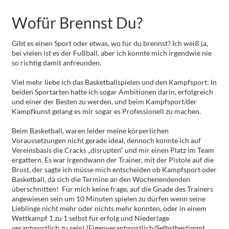
Wofür Brennst Du?
Gibt es einen Sport oder etwas, wo für du brennst? Ich weiß ja,
bei vielen ist es der Fußball, aber ich konnte mich irgendwie nie
so richtig damit anfreunden.
Viel mehr liebe ich das Basketballspielen und den Kampfsport: In
beiden Sportarten hatte ich sogar Ambitionen darin, erfolgreich
und einer der Besten zu werden, und beim Kampfsport/der
Kampfkunst gelang es mir sogar es Professionell zu machen.
Beim Basketball, waren leider meine körperlichen
Voraussetzungen nicht gerade ideal, dennoch konnte ich auf
Vereinsbasis die Cracks „disrupten“ und mir einen Platz im Team
ergattern. Es war irgendwann der Trainer, mit der Pistole auf die
Brust, der sagte ich müsse mich entscheiden ob Kampfsport oder
Basketball, da sich die Termine an den Wochenendenden
überschnitten! Für mich keine frage, auf die Gnade des Trainers
angewiesen sein um 10 Minuten spielen zu dürfen wenn seine
Lieblinge nicht mehr oder nichts mehr konnten, oder in einem
Wettkampf 1 zu 1 selbst für erfolg und Niederlage
verantwortlich zu sein! (Eigenverantwortlich/Selbstbestimmt