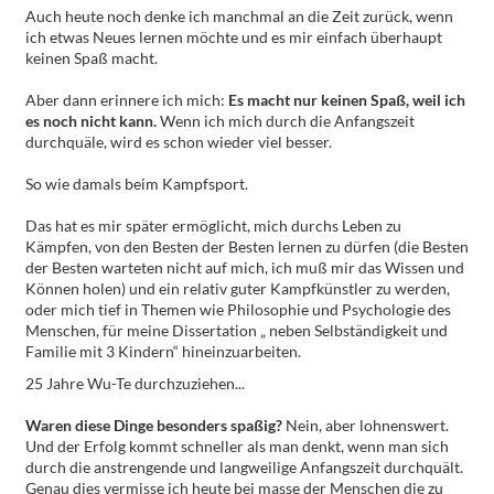
Auch heute noch denke ich manchmal an die Zeit zurück, wenn
ich etwas Neues lernen möchte und es mir einfach überhaupt
keinen Spaß macht.
Aber dann erinnere ich mich:
Es macht nur keinen Spaß, weil ich
es noch nicht kann.
Wenn ich mich durch die Anfangszeit
durchquäle, wird es schon wieder viel besser.
So wie damals beim Kampfsport.
Das hat es mir später ermöglicht, mich durchs Leben zu
Kämpfen, von den Besten der Besten lernen zu dürfen (die Besten
der Besten warteten nicht auf mich, ich muß mir das Wissen und
Können holen) und ein relativ guter Kampfkünstler zu werden,
oder mich tief in Themen wie Philosophie und Psychologie des
Menschen, für meine Dissertation „ neben Selbständigkeit und
Familie mit 3 Kindern“ hineinzuarbeiten.
25 Jahre Wu-Te durchzuziehen...
Waren diese Dinge besonders spaßig?
Nein, aber lohnenswert.
Und der Erfolg kommt schneller als man denkt, wenn man sich
durch die anstrengende und langweilige Anfangszeit durchquält.
Genau dies vermisse ich heute bei masse der Menschen die zu