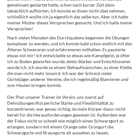
gemeinsam gestartet hatte, schon nach kurzer Zeit dann
tatsächlich aufhörten. Ich konnte es ihnen nicht übel nehmen,
schließlich wollte ich ja eigentlich das selbe tun. Aber ich hatte
meiner Mutter dieses Versprechen gemacht. Und ich halte meine
Versprechen!
Nach vielen Monaten des Durchquälens begannen die Übungen
komplexer zu werden, und ich konnte bald schon endlich mit den
Älteren Schwereren und erfahreneren mithalten. Es passierte
etwas mit mir! Ich entwickelte so etwas wie Kampfgeist, je öfter
ich zu Boden geworfen wurde, desto Stärker und Entschlossener
wurde ich. Ich wurde zu einem Stehaufmännchen, zu einer Klette
die man nicht mehr loswird. Ich war der Schreck vieler
Gürteljäger anderer Vereine, die ich regelmäßig Blamieren und
zum Heulen bringen konnte.
Der Plan unserer Trainer im Verein, uns zuerst auf
Dehnübungen/Körperliche Stärke und Flexibilitättät zu
konzentrieren, war genau richtig, da mein Körper davor nicht
bereit für die Herausforderungen gewesen ist. Außerdem war
der Fokus nicht so schnell wie möglich einen Schwarzgurt zu
erlangen, sondern mit einem Orange oder Grüngurt die
Schwarzgurte und Braungurte alt aussehen zu lassen.