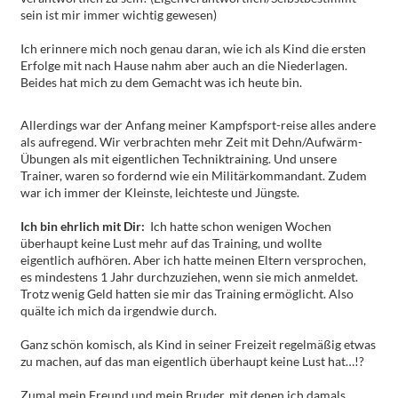
sein ist mir immer wichtig gewesen)
Ich erinnere mich noch genau daran, wie ich als Kind die ersten
Erfolge mit nach Hause nahm aber auch an die Niederlagen.
Beides hat mich zu dem Gemacht was ich heute bin.
Allerdings war der Anfang meiner Kampfsport-reise alles andere
als aufregend. Wir verbrachten mehr Zeit mit Dehn/Aufwärm-
Übungen als mit eigentlichen Techniktraining. Und unsere
Trainer, waren so fordernd wie ein Militärkommandant. Zudem
war ich immer der Kleinste, leichteste und Jüngste.
Ich bin ehrlich mit Dir:
Ich hatte schon wenigen Wochen
überhaupt keine Lust mehr auf das Training, und wollte
eigentlich aufhören. Aber ich hatte meinen Eltern versprochen,
es mindestens 1 Jahr durchzuziehen, wenn sie mich anmeldet.
Trotz wenig Geld hatten sie mir das Training ermöglicht. Also
quälte ich mich da irgendwie durch.
Ganz schön komisch, als Kind in seiner Freizeit regelmäßig etwas
zu machen, auf das man eigentlich überhaupt keine Lust hat…!?
Zumal mein Freund und mein Bruder, mit denen ich damals