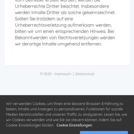
Urheberrechte Dritter beachtet. Insbesondere
werden Inhalte Dritter als solche gekennzeichnet.
Sollten Sie trotzdem auf eine
Urheberrechtsverletzung aufmerksam werden,
bitten wir um einen entsprechenden Hinweis. Bei
Bekanntwerden von Rechtsverletzungen werden
wir derartige Inhalte umgehend entfernen.
© 2020 -
Impressum
|
Datenschutz
Wir verwenden Cookies, um Ihnen eine bessere Browser-Erfahrung zu
bieten, Inhalte und Anzeigen zu personalisieren, Funktionen für soziale
Medien bereitzustellen und unseren Traffic zu analysieren. Lesen Sie, wie
wir Cookies verwenden und wie Sie sie steuern können, indem Sie auf
Cookie-Einstellungen klicken.
Cookie Einstellungen