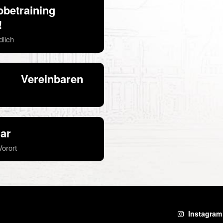
betraining 
!
dlich
      Vereinbaren 
ar
orort
Instagram