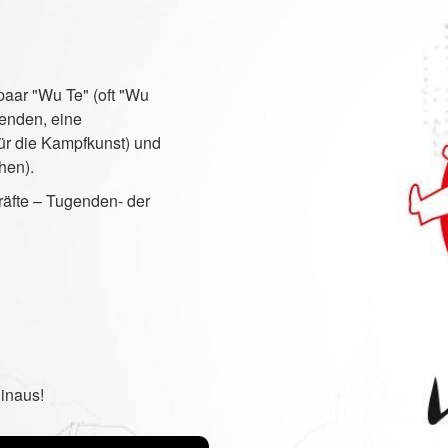
spaar "Wu Te" (oft "Wu
genden, eine
r die Kampfkunst) und
hen).
räfte – Tugenden- der
hinaus!