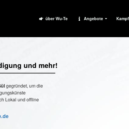
über Wu-Te
Angebote
Kampf
digung und mehr!
Gül
gegründet, um die
egungskünste
h Lokal und offline
e.de